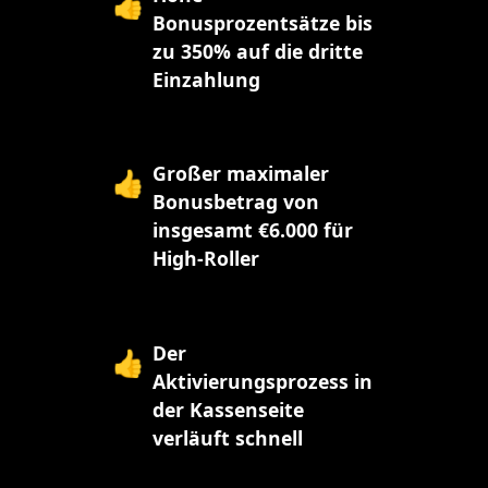
👍
Bonusprozentsätze bis
zu 350% auf die dritte
Einzahlung
Großer maximaler
👍
Bonusbetrag von
insgesamt €6.000 für
High-Roller
Der
👍
Aktivierungsprozess in
der Kassenseite
verläuft schnell