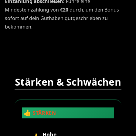
Einzahlung abschließen:
Führe eine
Mindesteinzahlung von
€20
durch, um den Bonus
sofort auf dein Guthaben gutgeschrieben zu
bekommen.
Stärken & Schwächen
👍
STÄRKEN
Hohe