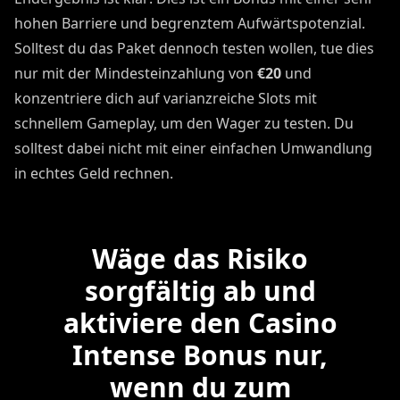
hohen Barriere und begrenztem Aufwärtspotenzial.
Solltest du das Paket dennoch testen wollen, tue dies
nur mit der Mindesteinzahlung von
€20
und
konzentriere dich auf varianzreiche Slots mit
schnellem Gameplay, um den Wager zu testen. Du
solltest dabei nicht mit einer einfachen Umwandlung
in echtes Geld rechnen.
Wäge das Risiko
sorgfältig ab und
aktiviere den Casino
Intense Bonus nur,
wenn du zum