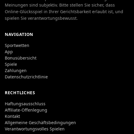
Meinungen sind subjektiv. Bitte stellen Sie sicher, dass
Online-Glücksspiel in Ihrer Gerichtsbarkeit erlaubt ist, und
spielen Sie verantwortungsbewusst.
NAVIGATION
Sportwetten
App
Bonusübersicht
Spiele
Zahlungen
Datenschutzrichtlinie
RECHTLICHES
Haftungsausschluss
Affiliate-Offenlegung
Kontakt
Allgemeine Geschäftsbedingungen
Verantwortungsvolles Spielen