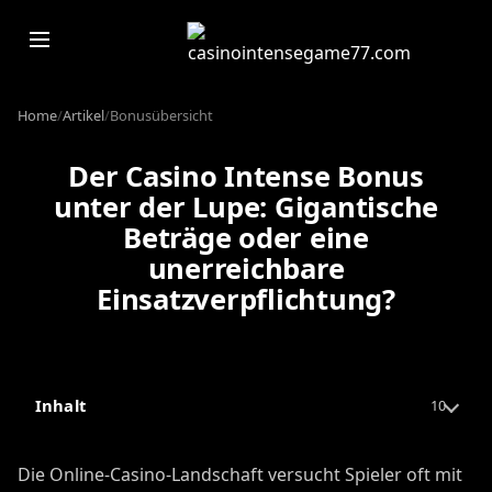
Home
/
Artikel
/
Bonusübersicht
Der Casino Intense Bonus
unter der Lupe: Gigantische
Beträge oder eine
unerreichbare
Einsatzverpflichtung?
Inhalt
10
Die Online-Casino-Landschaft versucht Spieler oft mit