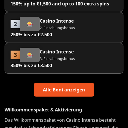
150% up to €1,500 and up to 100 extra spins
Casino Intense
2
🎰
2. Einzahlungsbonus
250% bis zu €2.500
Casino Intense
3
🎰
3. Einzahlungsbonus
350% bis zu €3.500
Alle Boni anzeigen
Willkommenspaket & Aktivierung
Das Willkommenspaket von Casino Intense besteht
aus drei aufeinanderfolgenden Einzahlungsboni, die