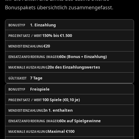
Bonuspakets übersichtlich zusammengefasst.
1. Einzahlung
BONUSTYP
150% bis
€1.500
PROZENTSATZ / WERT
€20
MINDESTEINZAHLUNG
60x
(Bonus + Einzahlung)
EINSATZANFORDERUNG (WAGER)
20x
des Einzahlungswertes
MAXIMALE AUSZAHLUNG
7 Tage
GÜLTIGKEIT
Freispiele
BONUSTYP
100 Spiele (
€0,10
je)
PROZENTSATZ / WERT
In 1. enthalten
MINDESTEINZAHLUNG
60x
auf Spielgewinne
EINSATZANFORDERUNG (WAGER)
Maximal
€100
MAXIMALE AUSZAHLUNG