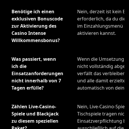
Benötige ich einen
Nein, derzeit ist kein 
exklusiven Bonuscode
erforderlich, da du die
zur Aktivierung des
im Einzahlungsmenü a
Casino Intense
aktivieren kannst.
Willkommensbonus?
Was passiert, wenn
Wenn die Umsetzung n
ich die
nicht vollständig abgesc
Einsatzanforderungen
verfällt das verbleibe
nicht innerhalb von 7
und alle damit erzielt
Tagen erfülle?
automatisch von deinem
Zählen Live-Casino-
Nein, Live-Casino-Spiele
Spiele und Blackjack
Tischspiele tragen nicht
zu diesem speziellen
Einsatzverpflichtung bei
Paket?
ausschließlich auf die 